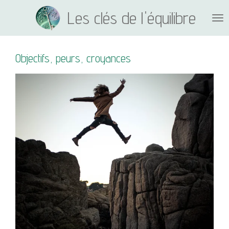
Passer
Les clés de l'équilibre
au
contenu
principal
Objectifs, peurs, croyances